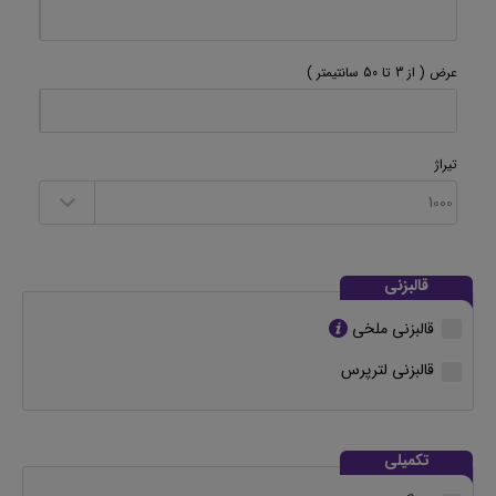
عرض
( از 3 تا 50 سانتیمتر )
تیراژ
قالبزنی
قالبزنی ملخی
قالبزنی لترپرس
تکمیلی