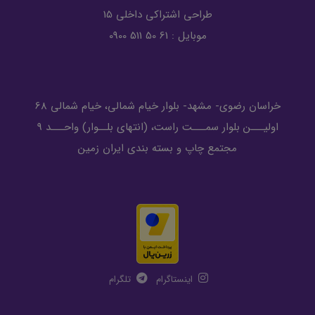
طراحی اشتراکی داخلی 15
موبایل : 61 50 511 0900
خراسان رضوی- مشهد- بلوار خیام شمالی، خیام شمالی 68
اولیـــن بلوار سمـــت راست، (انتهای بلــوار) واحـــد 9
مجتمع چاپ و بسته بندی ایران زمین
اینستاگرام
تلگرام