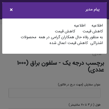
×
0
پیام مدیر
جستجو
سبدخرید
کاربر
فهرست
اطلاعیه اطلاعیه
کاهش قیمت کاهش قیمت
ایران زمین
چاپ افست
محصولات اشتراکی (ویژه همکاران)
به منظور رفاه حال همکاران گرامی در همه محصولات
اشتراکی کاهش قیمت اعمال شده
برچسب
1000 عددی
برچسب درجه یک - سلفون براق (1000
عددی)
برچسب درجه یک - سلفون براق (1000
عددی)
عنوان سفارش
(جهت درج در فاکتور)
طول
( از 3 تا 70 سانتیمتر )